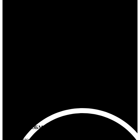
24/7 ПОДДЕРЖКА
Ответим на любой вопрос
100% ГАРАНТИЯ
5 лет на все товары
ВОЗВРАТ И ОБМЕН
Не подошло - вернем деньги