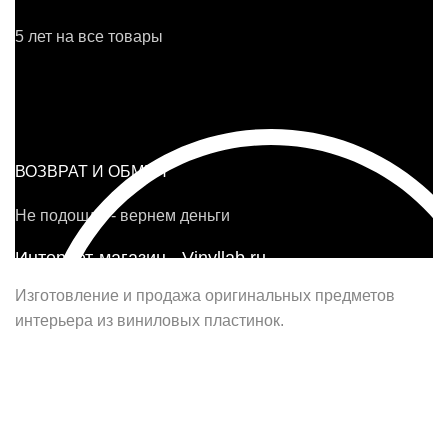
5 лет на все товары
ВОЗВРАТ И ОБМЕН
Не подошло - вернем деньги
Интернет-магазин - Vinyllab.ru
Изготовление и продажа оригинальных предметов
интерьера из виниловых пластинок.
Наш офис в Москве:
г. Москва, ул. Вербная, д.8, стр.1, оф.22
Наш цех в Челябинске: