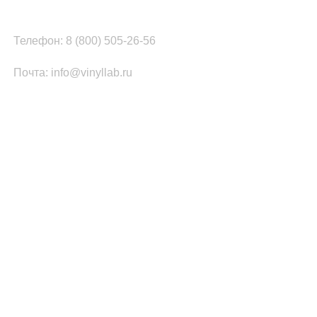
г.Челябинск, ул.Томинская, д.2
Телефон: 8 (800) 505-26-56
Почта: info@vinyllab.ru
КАТЕГОРИИ ТОВАРОВ
Часы из винила
Золотой/платиновый диск
Портрет на виниле
Часы из акрила
ПОПУЛЯРНОЕ
Легенды Рока
Спорт
Автомобили