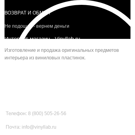
ВОЗВРАТ И ОБМЕН
Не подошло - вернем деньги
Интернет-магазин - Vinyllab.ru
Изготовление и продажа оригинальных предметов
интерьера из виниловых пластинок.
Наш офис в Москве:
г. Москва, ул. Вербная, д.8, стр.1, оф.22
Наш цех в Челябинске:
г.Челябинск, ул.Томинская, д.2
Телефон: 8 (800) 505-26-56
Почта: info@vinyllab.ru