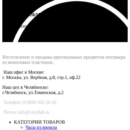
ВОЗВРАТ И ОБМЕН
Не подошло - вернем деньги
Интернет-магазин - Vinyllab.ru
Изготовление и продажа оригинальных предметов интерьера
из виниловых пластинок.
Наш офис в Москве:
г. Москва, ул. Вербная, д.8, стр.1, оф.22
Наш цех в Челябинске:
г.Челябинск, ул.Томинская, д.2
Телефон: 8 (800) 505-26-56
Почта: info@vinyllab.ru
КАТЕГОРИИ ТОВАРОВ
Часы из винила