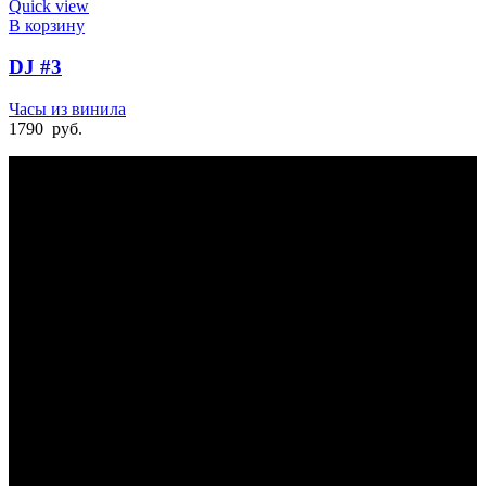
Quick view
В корзину
DJ #3
Часы из винила
1790
руб.
БЫСТРАЯ ДОСТАВКА
Отправка на следующий день
УДОБНАЯ ОПЛАТА
При получении и онлайн