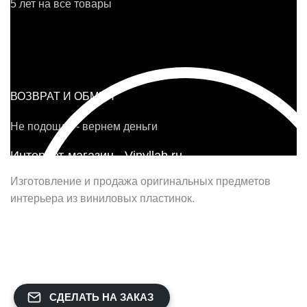
5 лет на все товары
ВОЗВРАТ И ОБМЕН
Не подошло - вернем деньги
Интернет-магазин - Vinyllab.ru
Изготовление и продажа оригинальных предметов
интерьера из виниловых пластинок.
Наш офис в Москве:
г. Москва, ул. Вербная, д.8, стр.1, оф.22
Наш цех в Челябинске:
г.Челябинск, ул.Томинская, д.2
СДЕЛАТЬ НА ЗАКАЗ