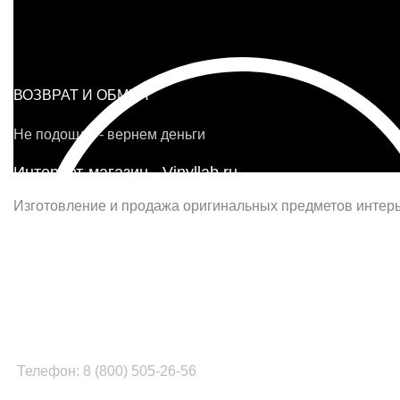
ВОЗВРАТ И ОБМЕН
Не подошло - вернем деньги
Интернет-магазин - Vinyllab.ru
Изготовление и продажа оригинальных предметов интерь
Наш офис в Москве:
г. Москва, ул. Вербная, д.8, стр.1, оф.22
Наш цех в Челябинске:
г.Челябинск, ул.Томинская, д.2
Телефон: 8 (800) 505-26-56