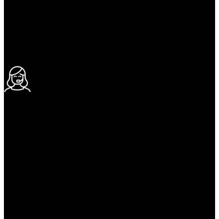
УДОБНАЯ ОПЛАТА
При получении и онлайн
24/7 ПОДДЕРЖКА
Ответим на любой вопрос
100% ГАРАНТИЯ
5 лет на все товары