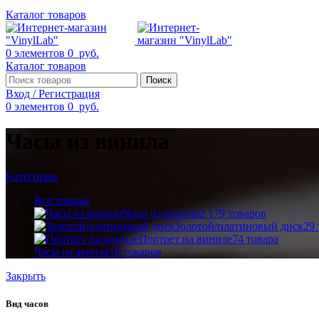
Каталог товаров
0
элементов
0
руб.
Каталог товаров
Поиск
Вход / Регистрация
0
элементов
0
руб.
Часы из винила
Категории
Все
товары
Часы из винила
2 179 товаров
Золотой/платиновый диск
29
Портрет на виниле
74 товара
Часы из акрила
16 товаров
Закрыть
Вид часов