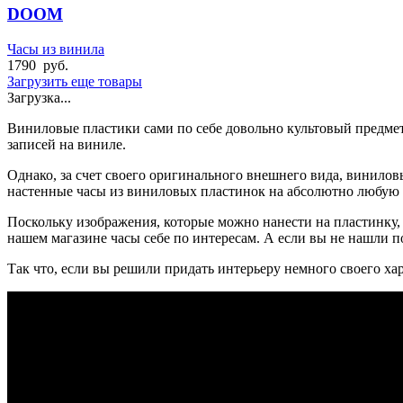
DOOM
Часы из винила
1790
руб.
Загрузить еще товары
Загрузка...
Виниловые пластики сами по себе довольно культовый предме
записей на виниле.
Однако, за счет своего оригинального внешнего вида, винило
настенные часы из виниловых пластинок на абсолютно любую 
Поскольку изображения, которые можно нанести на пластинку, 
нашем магазине часы себе по интересам. А если вы не нашли по
Так что, если вы решили придать интерьеру немного своего ха
БЫСТРАЯ ДОСТАВКА
Отправка на следующий день