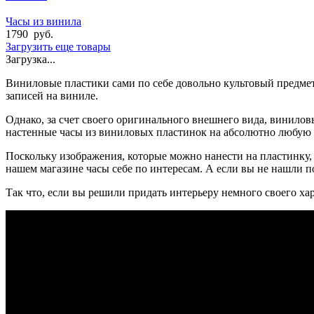
Часы из винила
1790
руб.
Загрузить еще товары
Загрузка...
Виниловые пластики сами по себе довольно культовый предме
записей на виниле.
Однако, за счет своего оригинального внешнего вида, винило
настенные часы из виниловых пластинок на абсолютно любую 
Поскольку изображения, которые можно нанести на пластинку, 
нашем магазине часы себе по интересам. А если вы не нашли по
Так что, если вы решили придать интерьеру немного своего ха
БЫСТРАЯ ДОСТАВКА
Отправка на следующий день