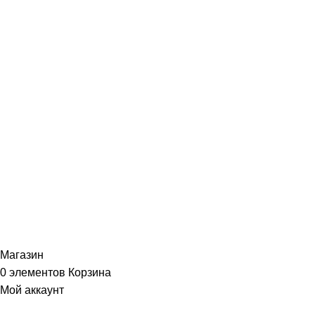
Портфолио
ИНФОРМАЦИЯ
Политика Конфиденциальности
Публичная Оферта
Пользовательское Соглашение
Интернет-магазин часов из виниловых пластинок "Vinyllab".
Золотые и платиновые диски. 2012-2026. Содержимое сайта не
является публичной офертой
Копирование материалов и элементов сайта запрещено без
письменного согласия
Магазин
0
элементов
Корзина
Мой аккаунт