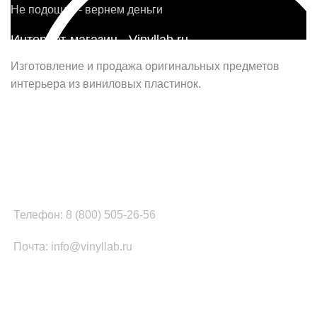
Не подошло - вернем деньги
Интернет-магазин - Vinyllab.ru
Изготовление и продажа оригинальных предметов
интерьера из виниловых пластинок.
Наш офис в Москве:
г. Москва, ул. Вербная, д.8, стр.1, оф.22
Наш цех в Челябинске:
г.Челябинск, ул.Томинская, д.2
Телефон: 8 (800) 505-26-56
Почта: info@vinyllab.ru
КАТЕГОРИИ ТОВАРОВ
Часы из винила