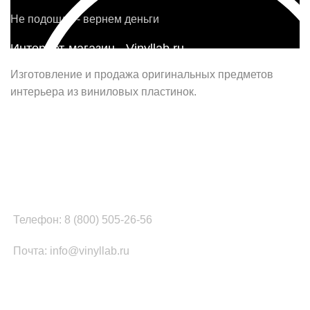
Не подошло - вернем деньги
Интернет-магазин - Vinyllab.ru
Изготовление и продажа оригинальных предметов
интерьера из виниловых пластинок.
Наш офис в Москве:
г. Москва, ул. Вербная, д.8, стр.1, оф.22
Наш цех в Челябинске:
г.Челябинск, ул.Томинская, д.2
Телефон: 8 (800) 505-26-56
Почта: info@vinyllab.ru
КАТЕГОРИИ ТОВАРОВ
Часы из винила