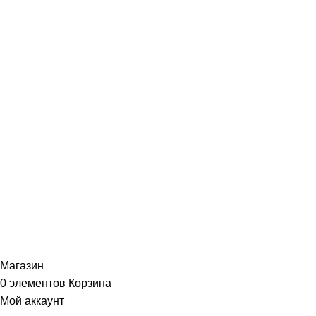
Гарантии
Портфолио
ИНФОРМАЦИЯ
Политика Конфиденциальности
Публичная Оферта
Пользовательское Соглашение
Интернет-магазин часов из виниловых пластинок "Vinyllab".
Золотые и платиновые диски. 2012-2026. Содержимое сайта не
является публичной офертой
Копирование материалов и элементов сайта запрещено без
письменного согласия
Магазин
0
элементов
Корзина
Мой аккаунт