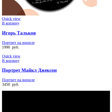
Quick view
В корзину
Игорь Тальков
Портрет на виниле
1990
руб.
Quick view
В корзину
Портрет Майкл Джексон
Портрет на виниле
3450
руб.
БЫСТРАЯ ДОСТАВКА