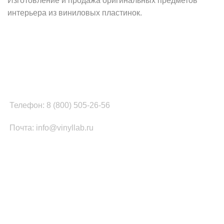
Изготовление и продажа оригинальных предметов
интерьера из виниловых пластинок.
Наш офис в Москве:
г. Москва, ул. Вербная, д.8, стр.1, оф.22
Наш цех в Челябинске:
г.Челябинск, ул.Томинская, д.2
Телефон: 8 (800) 505-26-56
Почта: info@vinyllab.ru
КАТЕГОРИИ ТОВАРОВ
Часы из винила
Золотой/платиновый диск
Портрет на виниле
Часы из акрила