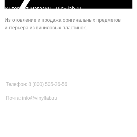
Интернет-магазин - Vinyllab.ru
Изготовление и продажа оригинальных предметов
интерьера из виниловых пластинок.
Наш офис в Москве:
г. Москва, ул. Вербная, д.8, стр.1, оф.22
Наш цех в Челябинске:
г.Челябинск, ул.Томинская, д.2
Телефон: 8 (800) 505-26-56
Почта: info@vinyllab.ru
КАТЕГОРИИ ТОВАРОВ
Часы из винила
Золотой/платиновый диск