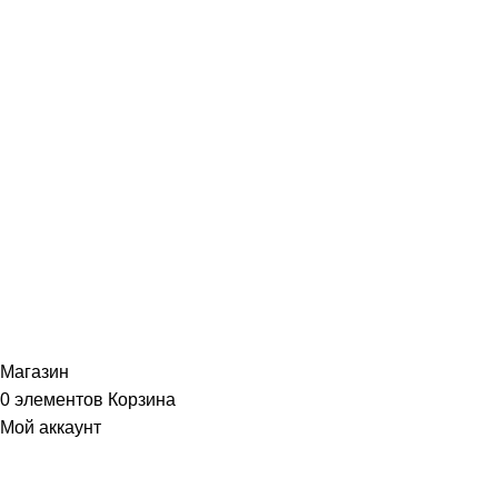
Портфолио
ИНФОРМАЦИЯ
Политика Конфиденциальности
Публичная Оферта
Пользовательское Соглашение
Интернет-магазин часов из виниловых пластинок "Vinyllab".
Золотые и платиновые диски. 2012-2026. Содержимое сайта не
является публичной офертой
Копирование материалов и элементов сайта запрещено без
письменного согласия
Магазин
0
элементов
Корзина
Мой аккаунт