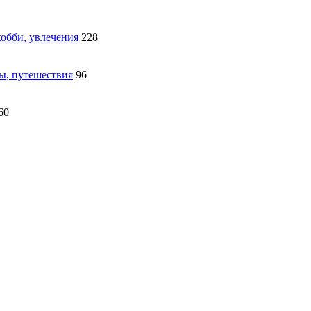
обби, увлечения
228
ны, путешествия
96
60