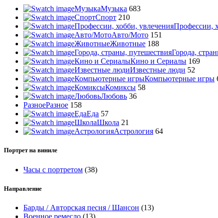
Музыка
Музыка
683
Спорт
Спорт
210
Профессии, хобби, увлечения
Профессии, х
Авто/Мото
Авто/Мото
151
Животные
Животные
188
Города, страны, путешествия
Города, стра
Кино и Сериалы
Кино и Сериалы
169
Известные люди
Известные люди
52
Компьютерные игры
Компьютерные игры
Комиксы
Комиксы
58
Любовь
Любовь
36
Разное
Разное
158
Еда
Еда
57
Школа
Школа
21
Астрология
Астрология
64
Портрет на виниле
Часы с портретом
(38)
Направление
Барды / Авторская песня / Шансон
(13)
Военное ремесло
(13)