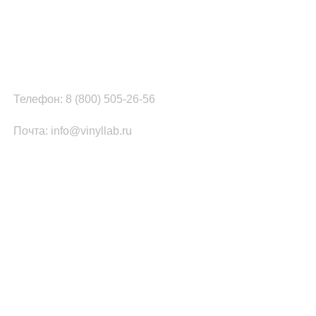
Наш офис в Москве:
г. Москва, ул. Вербная, д.8, стр.1, оф.22
Наш цех в Челябинске:
г.Челябинск, ул.Томинская, д.2
Телефон: 8 (800) 505-26-56
Почта: info@vinyllab.ru
КАТЕГОРИИ ТОВАРОВ
Часы из винила
Золотой/платиновый диск
Портрет на виниле
Часы из акрила
ПОПУЛЯРНОЕ