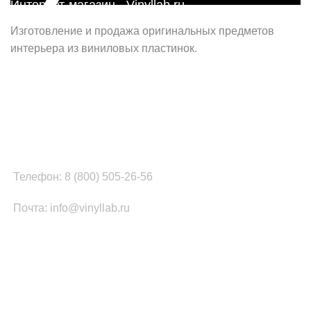
Интернет-магазин - Vinyllab.ru
Изготовление и продажа оригинальных предметов
интерьера из виниловых пластинок.
Наш офис в Москве:
г. Москва, ул. Вербная, д.8, стр.1, оф.22
Наш цех в Челябинске:
г.Челябинск, ул.Томинская, д.2
Телефон: 8 (800) 505-26-56
Почта: info@vinyllab.ru
КАТЕГОРИИ ТОВАРОВ
Часы из винила
Золотой/платиновый диск