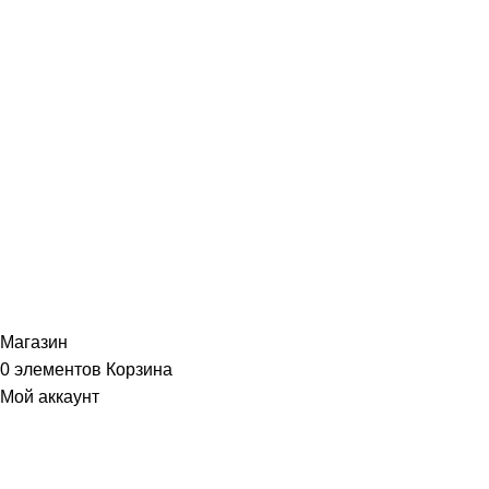
ИНФОРМАЦИЯ
Политика Конфиденциальности
Публичная Оферта
Пользовательское Соглашение
Интернет-магазин часов из виниловых пластинок "Vinyllab".
Золотые и платиновые диски. 2012-2026. Содержимое сайта не
является публичной офертой
Копирование материалов и элементов сайта запрещено без
письменного согласия
Магазин
0
элементов
Корзина
Мой аккаунт