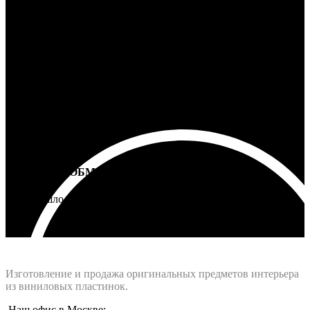
100% ГАРАНТИЯ
5 лет на все товары
ВОЗВРАТ И ОБМЕН
Не подошло - вернем деньги
Интернет-магазин - Vinyllab.ru
Изготовление и продажа оригинальных предметов интерьера
из виниловых пластинок.
Наш офис в Москве: