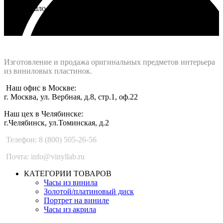
Не подошло - вернем деньги
Интернет-магазин - Vinyllab.ru
Изготовление и продажа оригинальных предметов интерьера
из виниловых пластинок.
Наш офис в Москве:
г. Москва, ул. Вербная, д.8, стр.1, оф.22
Наш цех в Челябинске:
г.Челябинск, ул.Томинская, д.2
Телефон: 8 (800) 505-26-56
Почта: info@vinyllab.ru
КАТЕГОРИИ ТОВАРОВ
Часы из винила
Золотой/платиновый диск
Портрет на виниле
Часы из акрила