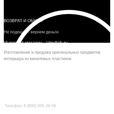
ВОЗВРАТ И ОБМЕН
Не подошло - вернем деньги
Интернет-магазин - Vinyllab.ru
Изготовление и продажа оригинальных предметов
интерьера из виниловых пластинок.
Наш офис в Москве:
г. Москва, ул. Вербная, д.8, стр.1, оф.22
Наш цех в Челябинске:
г.Челябинск, ул.Томинская, д.2
Телефон: 8 (800) 505-26-56