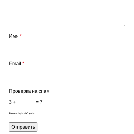
Имя
*
Email
*
Проверка на спам
3 +
= 7
Powered by
MathCaptcha