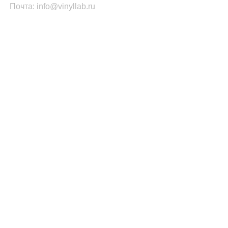
Почта: info@vinyllab.ru
КАТЕГОРИИ ТОВАРОВ
Часы из винила
Золотой/платиновый диск
Портрет на виниле
Часы из акрила
ПОПУЛЯРНОЕ
Легенды Рока
Спорт
Автомобили
Музыкальные инструменты
Кино и Сериалы