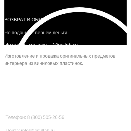
ВОЗВРАТ И ОБМЕН
Не подошло - вернем деньги
Интернет-магазин - Vinyllab.ru
Изготовление и продажа оригинальных предметов
интерьера из виниловых пластинок.
Наш офис в Москве:
г. Москва, ул. Вербная, д.8, стр.1, оф.22
Наш цех в Челябинске:
г.Челябинск, ул.Томинская, д.2
Телефон: 8 (800) 505-26-56
Почта: info@vinyllab.ru