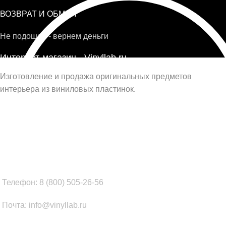
ВОЗВРАТ И ОБМЕН
Не подошло - вернем деньги
Интернет-магазин - Vinyllab.ru
Изготовление и продажа оригинальных предметов
интерьера из виниловых пластинок.
Наш офис в Москве:
г. Москва, ул. Вербная, д.8, стр.1, оф.22
Наш цех в Челябинске:
г.Челябинск, ул.Томинская, д.2
Телефон: 8 (800) 505-26-56
Почта: info@vinyllab.ru