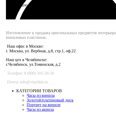
Не подошло - вернем деньги
Интернет-магазин - Vinyllab.ru
Изготовление и продажа оригинальных предметов интерьера
виниловых пластинок.
Наш офис в Москве:
г. Москва, ул. Вербная, д.8, стр.1, оф.22
Наш цех в Челябинске:
г.Челябинск, ул.Томинская, д.2
Телефон: 8 (800) 505-26-56
Почта: info@vinyllab.ru
КАТЕГОРИИ ТОВАРОВ
Часы из винила
Золотой/платиновый диск
Портрет на виниле
Часы из акрила