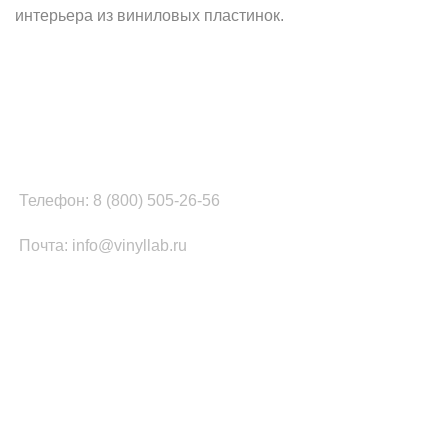
интерьера из виниловых пластинок.
Наш офис в Москве:
г. Москва, ул. Вербная, д.8, стр.1, оф.22
Наш цех в Челябинске:
г.Челябинск, ул.Томинская, д.2
Телефон: 8 (800) 505-26-56
Почта: info@vinyllab.ru
КАТЕГОРИИ ТОВАРОВ
Часы из винила
Золотой/платиновый диск
Портрет на виниле
Часы из акрила