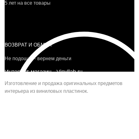
5 лет на все товары
ВОЗВРАТ И ОБМЕН
Не подошло - вернем деньги
Интернет-магазин - Vinyllab.ru
Изготовление и продажа оригинальных предметов
интерьера из виниловых пластинок.
Наш офис в Москве:
г. Москва, ул. Вербная, д.8, стр.1, оф.22
Наш цех в Челябинске:
г.Челябинск, ул.Томинская, д.2