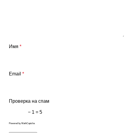
Имя
*
Email
*
Проверка на спам
− 1 = 5
Powered by
MathCaptcha