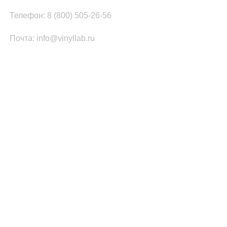
Телефон: 8 (800) 505-26-56
Почта: info@vinyllab.ru
КАТЕГОРИИ ТОВАРОВ
Часы из винила
Золотой/платиновый диск
Портрет на виниле
Часы из акрила
ПОПУЛЯРНОЕ
Легенды Рока
Спорт
Автомобили
Музыкальные инструменты