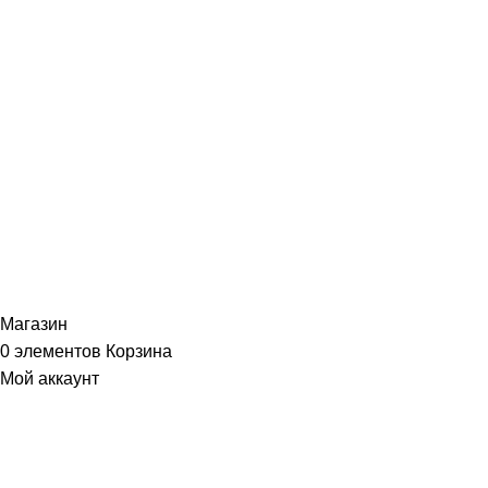
ИНФОРМАЦИЯ
Политика Конфиденциальности
Публичная Оферта
Пользовательское Соглашение
Интернет-магазин часов из виниловых пластинок "Vinyllab".
Золотые и платиновые диски. 2012-2026. Содержимое сайта не
является публичной офертой
Копирование материалов и элементов сайта запрещено без
письменного согласия
Магазин
0
элементов
Корзина
Мой аккаунт