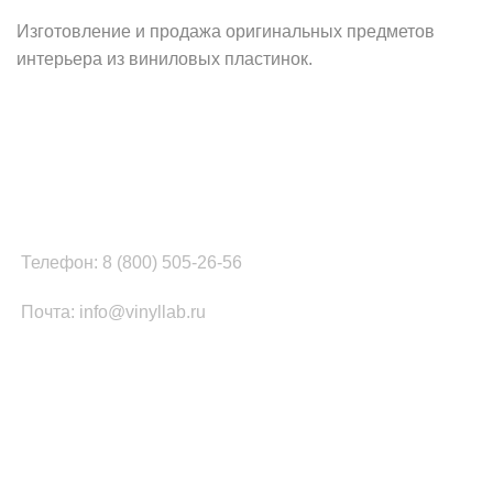
Изготовление и продажа оригинальных предметов
интерьера из виниловых пластинок.
Наш офис в Москве:
г. Москва, ул. Вербная, д.8, стр.1, оф.22
Наш цех в Челябинске:
г.Челябинск, ул.Томинская, д.2
Телефон: 8 (800) 505-26-56
Почта: info@vinyllab.ru
КАТЕГОРИИ ТОВАРОВ
Часы из винила
Золотой/платиновый диск
Портрет на виниле