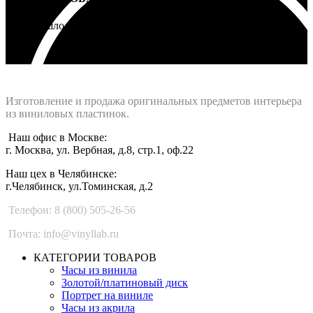
Не подошло - вернем деньги
Интернет-магазин - Vinyllab.ru
Изготовление и продажа оригинальных предметов интерьера
из виниловых пластинок.
Наш офис в Москве:
г. Москва, ул. Вербная, д.8, стр.1, оф.22
Наш цех в Челябинске:
г.Челябинск, ул.Томинская, д.2
Телефон: 8 (800) 505-26-56
Почта: info@vinyllab.ru
КАТЕГОРИИ ТОВАРОВ
Часы из винила
Золотой/платиновый диск
Портрет на виниле
Часы из акрила