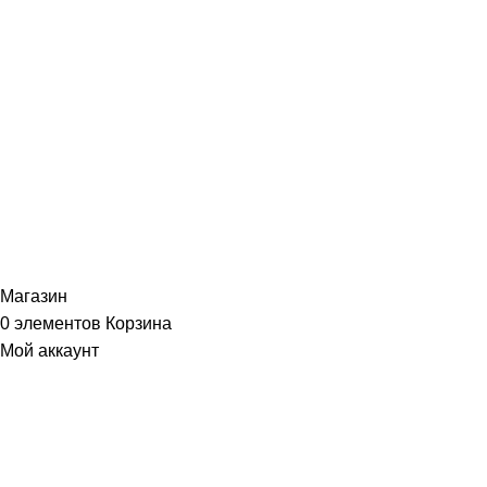
ИНФОРМАЦИЯ
Политика Конфиденциальности
Публичная Оферта
Пользовательское Соглашение
Интернет-магазин часов из виниловых пластинок "Vinyllab".
Золотые и платиновые диски. 2012-2026. Содержимое сайта не
является публичной офертой
Копирование материалов и элементов сайта запрещено без
письменного согласия
Магазин
0
элементов
Корзина
Мой аккаунт