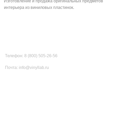
Изготовление и продажа оригинальных предметов
интерьера из виниловых пластинок.
Наш офис в Москве:
г. Москва, ул. Вербная, д.8, стр.1, оф.22
Наш цех в Челябинске:
г.Челябинск, ул.Томинская, д.2
Телефон: 8 (800) 505-26-56
Почта: info@vinyllab.ru
КАТЕГОРИИ ТОВАРОВ
Часы из винила
Золотой/платиновый диск
Портрет на виниле
Часы из акрила