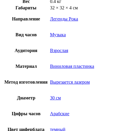
Вес
0.4 кг
Габариты
32 × 32 × 4 см
Направление
Легенды Рока
Вид часов
Музыка
Аудитория
Взрослая
Материал
Виниловая пластинка
Метод изготовления
Вырезается лазером
Диаметр
30 см
Цифры часов
Арабские
Цвет циферблата
темный