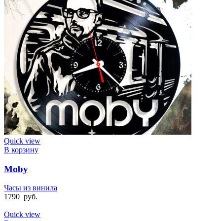
Quick view
В корзину
Moby
Часы из винила
1790
руб.
Quick view