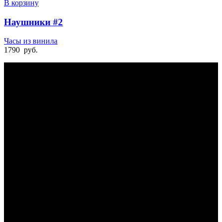
В корзину
Наушники #2
Часы из винила
1790
руб.
БЫСТРАЯ ДОСТАВКА
Отправка на следующий день
УДОБНАЯ ОПЛАТА
При получении и онлайн