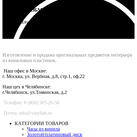
ВОЗВРАТ И ОБМЕН
Не подошло - вернем деньги
Интернет-магазин - Vinyllab.ru
Изготовление и продажа оригинальных предметов интерьера
из виниловых пластинок.
Наш офис в Москве:
г. Москва, ул. Вербная, д.8, стр.1, оф.22
Наш цех в Челябинске:
г.Челябинск, ул.Томинская, д.2
Телефон: 8 (800) 505-26-56
Почта: info@vinyllab.ru
КАТЕГОРИИ ТОВАРОВ
Часы из винила
Золотой/платиновый диск