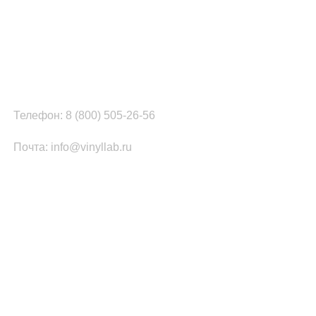
Наш офис в Москве:
г. Москва, ул. Вербная, д.8, стр.1, оф.22
Наш цех в Челябинске:
г.Челябинск, ул.Томинская, д.2
Телефон: 8 (800) 505-26-56
Почта: info@vinyllab.ru
КАТЕГОРИИ ТОВАРОВ
Часы из винила
Золотой/платиновый диск
Портрет на виниле
Часы из акрила
ПОПУЛЯРНОЕ