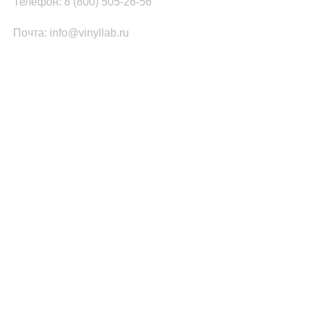
Телефон: 8 (800) 505-26-56
Почта: info@vinyllab.ru
КАТЕГОРИИ ТОВАРОВ
Часы из винила
Золотой/платиновый диск
Портрет на виниле
Часы из акрила
ПОПУЛЯРНОЕ
Легенды Рока
Спорт
Автомобили
Музыкальные инструменты
Кино и Сериалы