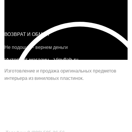
ВОЗВРАТ И ОБМЕН
Не подошло - вернем деньги
Интернет-магазин - Vinyllab.ru
Изготовление и продажа оригинальных предметов
интерьера из виниловых пластинок.
Наш офис в Москве:
г. Москва, ул. Вербная, д.8, стр.1, оф.22
Наш цех в Челябинске:
г.Челябинск, ул.Томинская, д.2