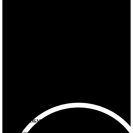
24/7 ПОДДЕРЖКА
Ответим на любой вопрос
100% ГАРАНТИЯ
5 лет на все товары
ВОЗВРАТ И ОБМЕН
Не подошло - вернем деньги