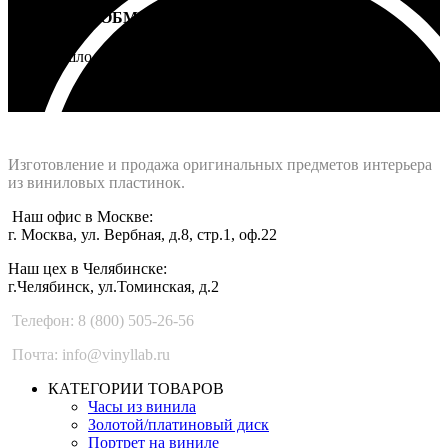
ВОЗВРАТ И ОБМЕН
Не подошло - вернем деньги
Интернет-магазин - Vinyllab.ru
Изготовление и продажа оригинальных предметов интерьера
из виниловых пластинок.
Наш офис в Москве:
г. Москва, ул. Вербная, д.8, стр.1, оф.22
Наш цех в Челябинске:
г.Челябинск, ул.Томинская, д.2
Телефон: 8 (800) 505-26-56
Почта: info@vinyllab.ru
КАТЕГОРИИ ТОВАРОВ
Часы из винила
Золотой/платиновый диск
Портрет на виниле