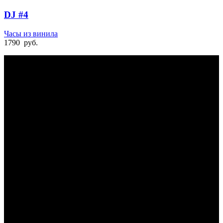
DJ #4
Часы из винила
1790
руб.
БЫСТРАЯ ДОСТАВКА
Отправка на следующий день
УДОБНАЯ ОПЛАТА
При получении и онлайн