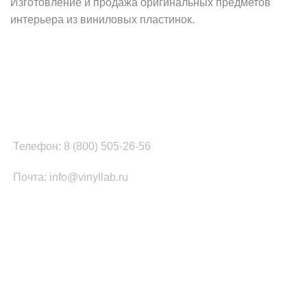
Изготовление и продажа оригинальных предметов
интерьера из виниловых пластинок.
Наш офис в Москве:
г. Москва, ул. Вербная, д.8, стр.1, оф.22
Наш цех в Челябинске:
г.Челябинск, ул.Томинская, д.2
Телефон: 8 (800) 505-26-56
Почта: info@vinyllab.ru
КАТЕГОРИИ ТОВАРОВ
Часы из винила
Золотой/платиновый диск
Портрет на виниле
Часы из акрила