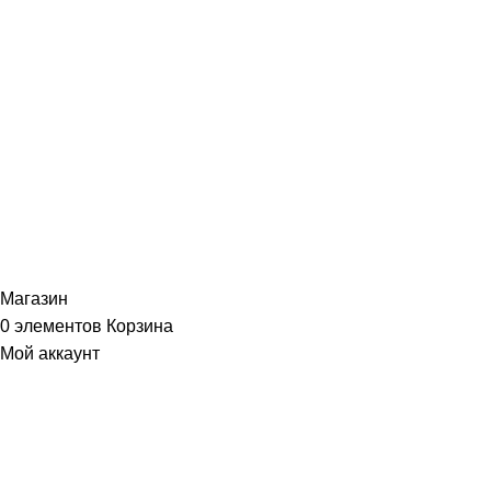
ИНФОРМАЦИЯ
Политика Конфиденциальности
Публичная Оферта
Пользовательское Соглашение
Интернет-магазин часов из виниловых пластинок "Vinyllab".
Золотые и платиновые диски. 2012-2026. Содержимое сайта не
является публичной офертой
Копирование материалов и элементов сайта запрещено без
письменного согласия
Магазин
0
элементов
Корзина
Мой аккаунт