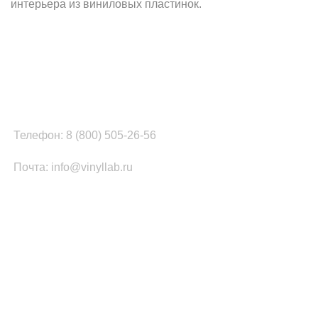
интерьера из виниловых пластинок.
Наш офис в Москве:
г. Москва, ул. Вербная, д.8, стр.1, оф.22
Наш цех в Челябинске:
г.Челябинск, ул.Томинская, д.2
Телефон: 8 (800) 505-26-56
Почта: info@vinyllab.ru
КАТЕГОРИИ ТОВАРОВ
Часы из винила
Золотой/платиновый диск
Портрет на виниле
Часы из акрила