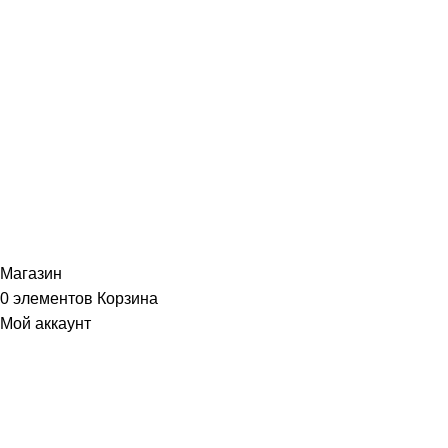
ИНФОРМАЦИЯ
Политика Конфиденциальности
Публичная Оферта
Пользовательское Соглашение
Интернет-магазин часов из виниловых пластинок "Vinyllab".
Золотые и платиновые диски. 2012-2026. Содержимое сайта не
является публичной офертой
Копирование материалов и элементов сайта запрещено без
письменного согласия
Магазин
0
элементов
Корзина
Мой аккаунт