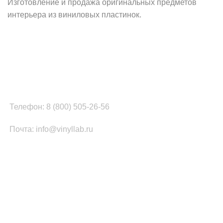
Изготовление и продажа оригинальных предметов
интерьера из виниловых пластинок.
Наш офис в Москве:
г. Москва, ул. Вербная, д.8, стр.1, оф.22
Наш цех в Челябинске:
г.Челябинск, ул.Томинская, д.2
Телефон: 8 (800) 505-26-56
Почта: info@vinyllab.ru
КАТЕГОРИИ ТОВАРОВ
Часы из винила
Золотой/платиновый диск
Портрет на виниле
Часы из акрила