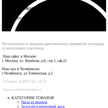
ВОЗВРАТ И ОБМЕН
Не подошло - вернем деньги
Интернет-магазин - Vinyllab.ru
Изготовление и продажа оригинальных предметов интерьера
из виниловых пластинок.
Наш офис в Москве:
г. Москва, ул. Вербная, д.8, стр.1, оф.22
Наш цех в Челябинске:
г.Челябинск, ул.Томинская, д.2
Телефон: 8 (800) 505-26-56
Почта: info@vinyllab.ru
КАТЕГОРИИ ТОВАРОВ
Часы из винила
Золотой/платиновый диск