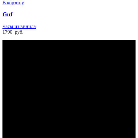
В корзину
Guf
Часы из винила
1790
руб.
БЫСТРАЯ ДОСТАВКА
Отправка на следующий день
УДОБНАЯ ОПЛАТА
При получении и онлайн