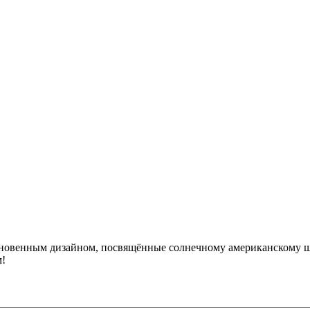
овенным дизайном, посвящённые солнечному американскому шта
м!