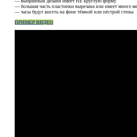
— выбранный дизайн имеет НЕ круглую форму
— большая часть пластинки вырезана или имеет много м
— часы будут висеть на фоне тёмной или пёстрой стены
ПРИМЕР ВИДЕО