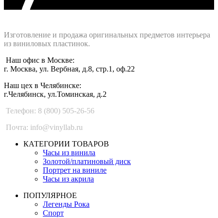
Интернет-магазин - Vinyllab.ru
Изготовление и продажа оригинальных предметов интерьера
из виниловых пластинок.
Наш офис в Москве:
г. Москва, ул. Вербная, д.8, стр.1, оф.22
Наш цех в Челябинске:
г.Челябинск, ул.Томинская, д.2
Телефон: 8 (800) 505-26-56
Почта: info@vinyllab.ru
КАТЕГОРИИ ТОВАРОВ
Часы из винила
Золотой/платиновый диск
Портрет на виниле
Часы из акрила
ПОПУЛЯРНОЕ
Легенды Рока
Спорт