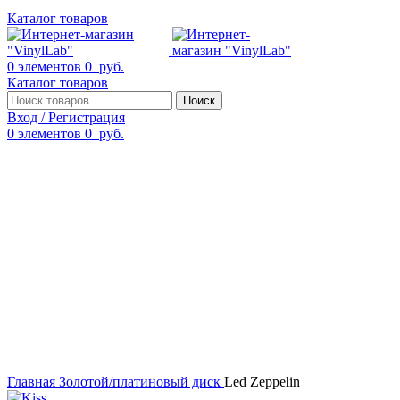
Каталог товаров
0
элементов
0
руб.
Каталог товаров
Поиск
Вход / Регистрация
0
элементов
0
руб.
Смотреть видео
Нажмите, чтобы увеличить
Главная
Золотой/платиновый диск
Led Zeppelin