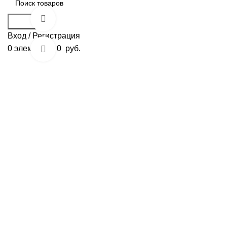
Смотреть видео
Поиск
Вход / Регистрация
0
элементов
0
руб.
Нажмите, чтобы увеличить