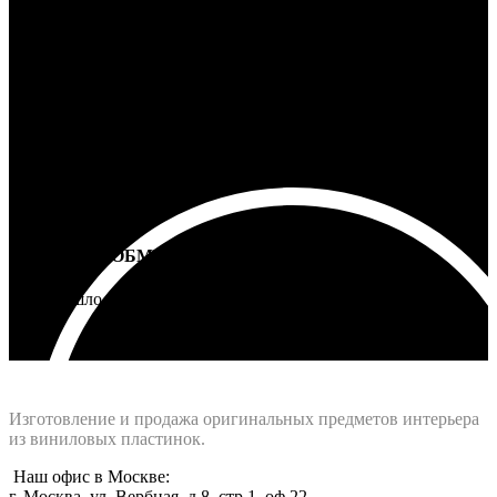
100% ГАРАНТИЯ
5 лет на все товары
ВОЗВРАТ И ОБМЕН
Не подошло - вернем деньги
Интернет-магазин - Vinyllab.ru
Изготовление и продажа оригинальных предметов интерьера
из виниловых пластинок.
Наш офис в Москве:
г. Москва, ул. Вербная, д.8, стр.1, оф.22