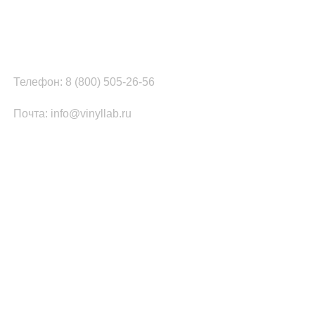
г. Москва, ул. Вербная, д.8, стр.1, оф.22
Наш цех в Челябинске:
г.Челябинск, ул.Томинская, д.2
Телефон: 8 (800) 505-26-56
Почта: info@vinyllab.ru
КАТЕГОРИИ ТОВАРОВ
Часы из винила
Золотой/платиновый диск
Портрет на виниле
Часы из акрила
ПОПУЛЯРНОЕ
Легенды Рока