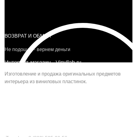
ВОЗВРАТ И ОБМЕН
Не подошло - вернем деньги
Интернет-магазин - Vinyllab.ru
Изготовление и продажа оригинальных предметов
интерьера из виниловых пластинок.
Наш офис в Москве:
г. Москва, ул. Вербная, д.8, стр.1, оф.22
Наш цех в Челябинске:
г.Челябинск, ул.Томинская, д.2