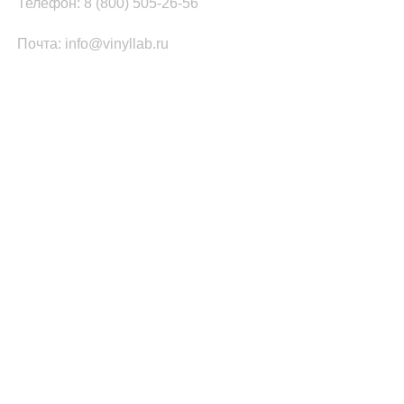
Телефон: 8 (800) 505-26-56
Почта: info@vinyllab.ru
КАТЕГОРИИ ТОВАРОВ
Часы из винила
Золотой/платиновый диск
Портрет на виниле
Часы из акрила
ПОПУЛЯРНОЕ
Легенды Рока
Спорт
Автомобили
Музыкальные инструменты
Кино и Сериалы