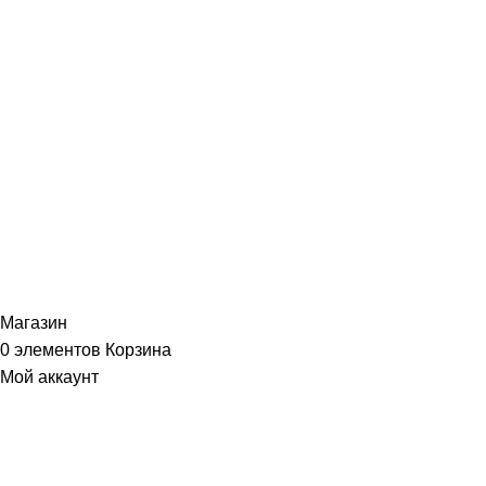
ИНФОРМАЦИЯ
Политика Конфиденциальности
Публичная Оферта
Пользовательское Соглашение
Интернет-магазин часов из виниловых пластинок "Vinyllab".
Золотые и платиновые диски. 2012-2026. Содержимое сайта не
является публичной офертой
Копирование материалов и элементов сайта запрещено без
письменного согласия
Магазин
0
элементов
Корзина
Мой аккаунт