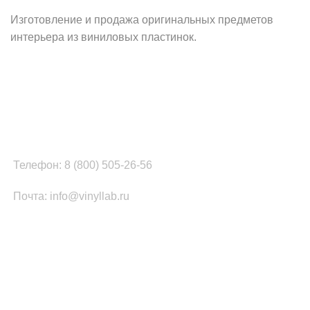
Изготовление и продажа оригинальных предметов
интерьера из виниловых пластинок.
Наш офис в Москве:
г. Москва, ул. Вербная, д.8, стр.1, оф.22
Наш цех в Челябинске:
г.Челябинск, ул.Томинская, д.2
Телефон: 8 (800) 505-26-56
Почта: info@vinyllab.ru
КАТЕГОРИИ ТОВАРОВ
Часы из винила
Золотой/платиновый диск
Портрет на виниле