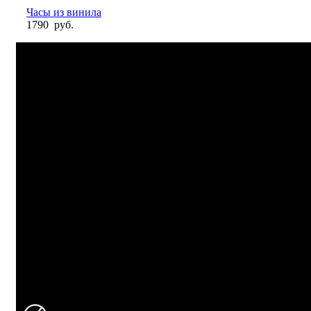
Часы из винила
1790
руб.
БЫСТРАЯ ДОСТАВКА
Отправка на следующий день
УДОБНАЯ ОПЛАТА
При получении и онлайн