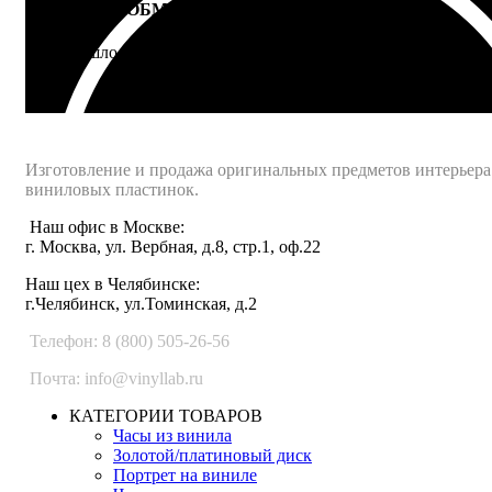
ВОЗВРАТ И ОБМЕН
Не подошло - вернем деньги
Интернет-магазин - Vinyllab.ru
Изготовление и продажа оригинальных предметов интерьера
виниловых пластинок.
Наш офис в Москве:
г. Москва, ул. Вербная, д.8, стр.1, оф.22
Наш цех в Челябинске:
г.Челябинск, ул.Томинская, д.2
Телефон: 8 (800) 505-26-56
Почта: info@vinyllab.ru
КАТЕГОРИИ ТОВАРОВ
Часы из винила
Золотой/платиновый диск
Портрет на виниле