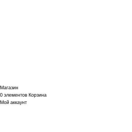
ИНФОРМАЦИЯ
Политика Конфиденциальности
Публичная Оферта
Пользовательское Соглашение
Интернет-магазин часов из виниловых пластинок "Vinyllab".
Золотые и платиновые диски. 2012-2026. Содержимое сайта не
является публичной офертой
Копирование материалов и элементов сайта запрещено без
письменного согласия
Магазин
0
элементов
Корзина
Мой аккаунт