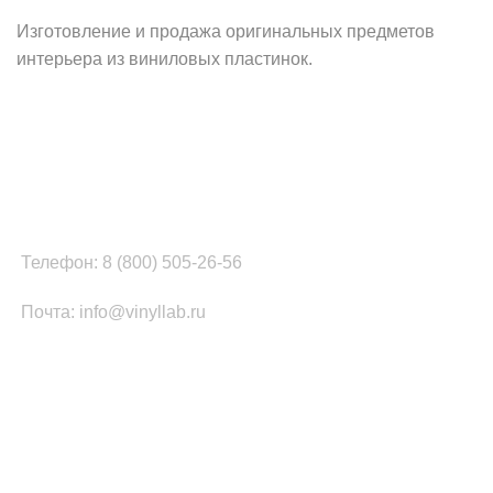
Изготовление и продажа оригинальных предметов
интерьера из виниловых пластинок.
Наш офис в Москве:
г. Москва, ул. Вербная, д.8, стр.1, оф.22
Наш цех в Челябинске:
г.Челябинск, ул.Томинская, д.2
Телефон: 8 (800) 505-26-56
Почта: info@vinyllab.ru
КАТЕГОРИИ ТОВАРОВ
Часы из винила
Золотой/платиновый диск
Портрет на виниле