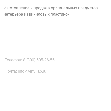
Изготовление и продажа оригинальных предметов
интерьера из виниловых пластинок.
Наш офис в Москве:
г. Москва, ул. Вербная, д.8, стр.1, оф.22
Наш цех в Челябинске:
г.Челябинск, ул.Томинская, д.2
Телефон: 8 (800) 505-26-56
Почта: info@vinyllab.ru
КАТЕГОРИИ ТОВАРОВ
Часы из винила
Золотой/платиновый диск
Портрет на виниле