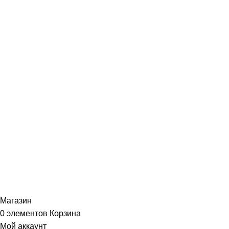
Гарантии
Портфолио
ИНФОРМАЦИЯ
Политика Конфиденциальности
Публичная Оферта
Пользовательское Соглашение
Интернет-магазин часов из виниловых пластинок "Vinyllab".
Золотые и платиновые диски. 2012-2026. Содержимое сайта не
является публичной офертой
Копирование материалов и элементов сайта запрещено без
письменного согласия
Магазин
0
элементов
Корзина
Мой аккаунт