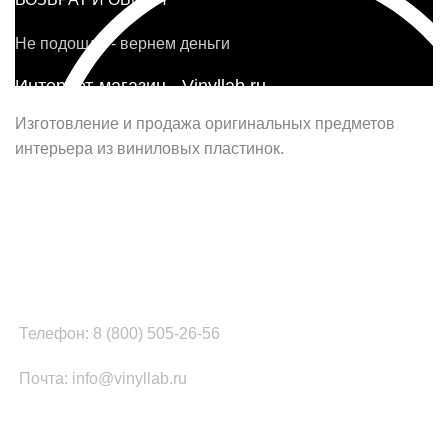
Не подошло - вернем деньги
Интернет-магазин - Vinyllab.ru
Изготовление и продажа оригинальных предметов
интерьера из виниловых пластинок.
Наш офис в Москве:
г. Москва, ул. Вербная, д.8, стр.1, оф.22
Наш цех в Челябинске:
г.Челябинск, ул.Томинская, д.2
Телефон: 8 (800) 505-26-56
Почта: info@vinyllab.ru
КАТЕГОРИИ ТОВАРОВ